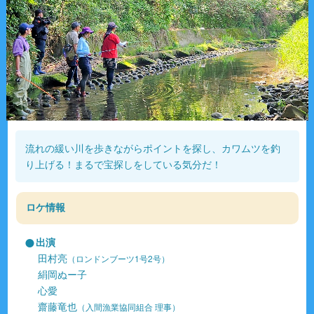
流れの緩い川を歩きながらポイントを探し、カワムツを釣
り上げる！まるで宝探しをしている気分だ！
ロケ情報
出演
田村亮
（ロンドンブーツ1号2号）
絹岡ぬー子
心愛
齋藤竜也
（入間漁業協同組合 理事）