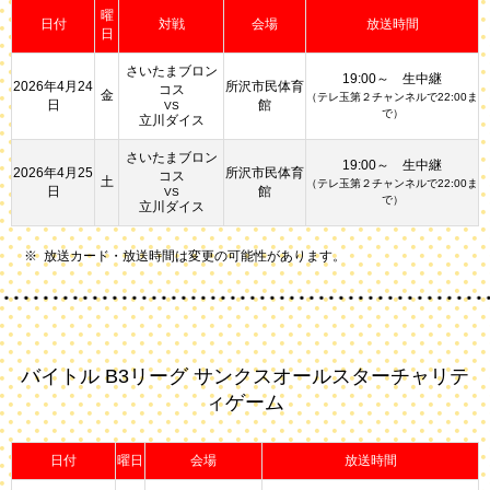
曜
日付
対戦
会場
放送時間
日
さいたまブロン
19:00～ 生中継
2026年4月24
所沢市民体育
コス
金
（テレ玉第２チャンネルで22:00ま
日
館
VS
で）
立川ダイス
さいたまブロン
19:00～ 生中継
2026年4月25
所沢市民体育
コス
土
（テレ玉第２チャンネルで22:00ま
日
館
VS
で）
立川ダイス
放送カード・放送時間は変更の可能性があります。
バイトル B3リーグ サンクスオールスターチャリテ
ィゲーム
日付
曜日
会場
放送時間