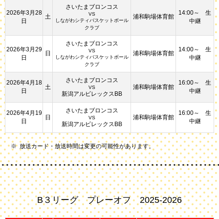
さいたまブロンコス
2026年3月28
14:00～ 生
VS
土
浦和駒場体育館
日
しながわシティバスケットボール
中継
クラブ
さいたまブロンコス
2026年3月29
14:00～ 生
VS
日
浦和駒場体育館
日
しながわシティバスケットボール
中継
クラブ
さいたまブロンコス
2026年4月18
16:00～ 生
土
浦和駒場体育館
VS
日
中継
新潟アルビレックスBB
さいたまブロンコス
2026年4月19
16:00～ 生
日
浦和駒場体育館
VS
日
中継
新潟アルビレックスBB
放送カード・放送時間は変更の可能性があります。
B３リーグ プレーオフ 2025-2026