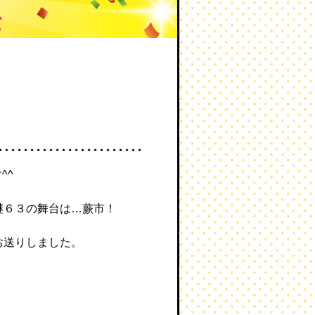
^^
継６３の舞台は…蕨市！
お送りしました。