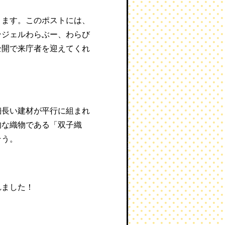
ります。このポストには、
ンジェルわらぶー、わらび
全開で来庁者を迎えてくれ
細長い建材が平行に組まれ
的な織物である「双子織
そう。
れました！