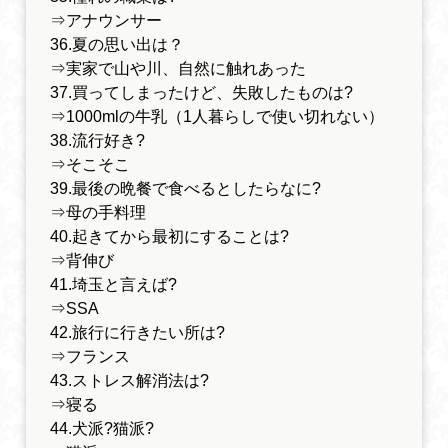
⇒アナウンサー
36.夏の思い出は？
⇒実家で山や川、自然に触れあった
37.買ってしまったけど、失敗したものは?
⇒1000mlの牛乳（1人暮らしで使い切れない）
38.流行好き?
⇒そこそこ
39.最後の晩餐で食べるとしたらなに?
⇒母の手料理
40.起きてから最初にすることは?
⇒背伸び
41.埼玉と言えば?
⇒SSA
42.旅行に行きたい所は?
⇒フランス
43.ストレス解消法は?
⇒寝る
44.犬派?猫派?