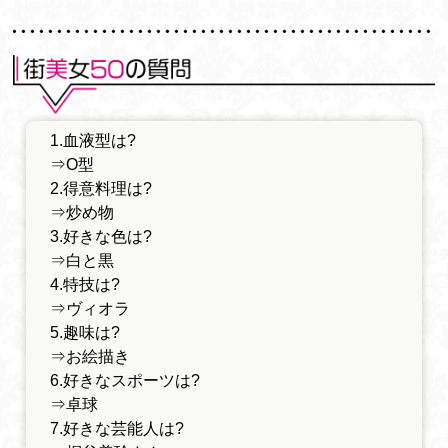
1.血液型は?
⇒O型
2.得意料理は?
⇒炒め物
3.好きな色は?
⇒白と黒
4.特技は?
⇒ヴィオラ
5.趣味は?
⇒お絵描き
6.好きなスポーツは?
⇒卓球
7.好きな芸能人は?