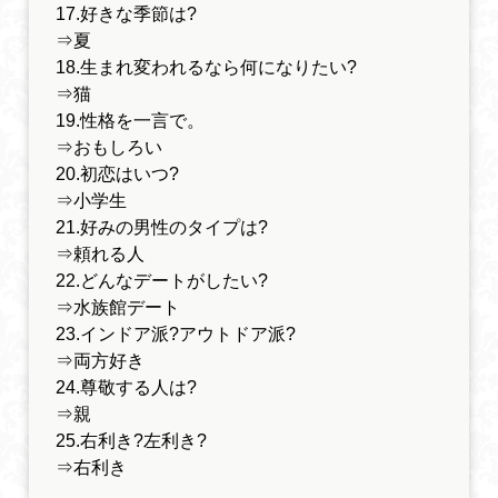
17.好きな季節は?
⇒夏
18.生まれ変われるなら何になりたい?
⇒猫
19.性格を一言で。
⇒おもしろい
20.初恋はいつ?
⇒小学生
21.好みの男性のタイプは?
⇒頼れる人
22.どんなデートがしたい?
⇒水族館デート
23.インドア派?アウトドア派?
⇒両方好き
24.尊敬する人は?
⇒親
25.右利き?左利き?
⇒右利き