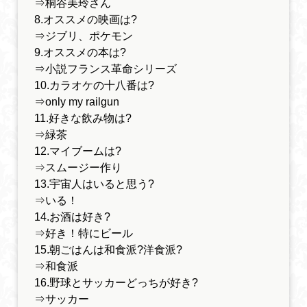
⇒桐谷美玲さん
8.オススメの映画は?
⇒ジブリ、ポケモン
9.オススメの本は?
⇒小説フランス革命シリーズ
10.カラオケの十八番は?
⇒only my railgun
11.好きな飲み物は?
⇒緑茶
12.マイブームは?
⇒スムージー作り
13.宇宙人はいると思う?
⇒いる！
14.お酒は好き?
⇒好き！特にビール
15.朝ごはんは和食派?洋食派?
⇒和食派
16.野球とサッカーどっちが好き?
⇒サッカー