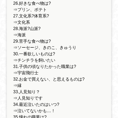
26.好きな食べ物は?
⇒プリン、ポテト
27.文化系?体育系?
⇒文化系
28.海派?山派?
⇒海派
29.苦手な食べ物は?
⇒ソーセージ、きのこ、きゅうり
30.一番欲しいものは?
⇒チンチラを飼いたい
31.子供の頃なりたかった職業は?
⇒宇宙飛行士
32.お金で買えない、と思えるものは?
⇒縁
33.人見知り？
⇒人見知りです
34.最近泣いたのはいつ?
⇒泣いてないかも…！
35.憧れの職業は?