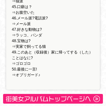
⇒猫派
45.口癖は？
⇒お腹空いた
46.メール派?電話派?
⇒メール派
47.好きな動物は?
⇒ラッコ、パンダ
48.宝物は?
⇒実家で飼ってる猫
49.このあと（収録後）家に帰ってする（した）
ことはなに?
⇒ゴロゴロ
50.最後に一言!
⇒オブリガード♪